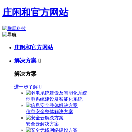
庄闲和官方网站
庄闲和官方网站
解决方案

解决方案
进一步了解

弱电系统建设及智能化系统
信息安全整体解决方案
安全云解决方案