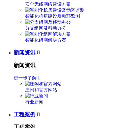
安全无线网络建设方案
智能化机房建设及动环监测
分支组网及移动办公
智能化组网解决方案
新闻资讯

新闻资讯
进一步了解

庄闲和官方网站
行业新闻
工程案例

工程案例