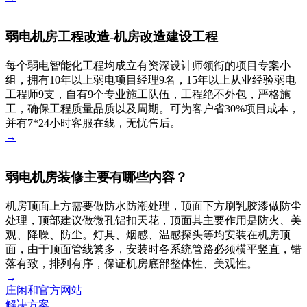
弱电机房工程改造-机房改造建设工程
每个弱电智能化工程均成立有资深设计师领衔的项目专案小
组，拥有10年以上弱电项目经理9名，15年以上从业经验弱电
工程师9支，自有9个专业施工队伍，工程绝不外包，严格施
工，确保工程质量品质以及周期。可为客户省30%项目成本，
并有7*24小时客服在线，无忧售后。
→
弱电机房装修主要有哪些内容？
机房顶面上方需要做防水防潮处理，顶面下方刷乳胶漆做防尘
处理，顶部建议做微孔铝扣天花，顶面其主要作用是防火、美
观、降噪、防尘。灯具、烟感、温感探头等均安装在机房顶
面，由于顶面管线繁多，安装时各系统管路必须横平竖直，错
落有致，排列有序，保证机房底部整体性、美观性。
→
庄闲和官方网站
解决方案